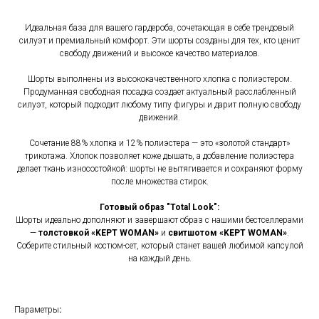
Идеальная база для вашего гардероба, сочетающая в себе трендовый
силуэт и премиальный комфорт. Эти шорты созданы для тех, кто ценит
свободу движений и высокое качество материалов.
Шорты выполнены из высококачественного хлопка c полиэстером.
Продуманная свободная посадка создает актуальный расслабленный
силуэт, который подходит любому типу фигуры и дарит полную свободу
движений.
Сочетание 88% хлопка и 12% полиэстера — это «золотой стандарт»
трикотажа. Хлопок позволяет коже дышать, а добавление полиэстера
делает ткань износостойкой: шорты не вытягивается и сохраняют форму
после множества стирок.
Готовый образ "Total Look":
Шорты идеально дополняют и завершают образ с нашими бестселлерами
—
толстовкой «KEPT WOMAN»
и
свитшотом «KEPT WOMAN»
.
Соберите стильный костюм-сет, который станет вашей любимой капсулой
на каждый день.
Параметры
: