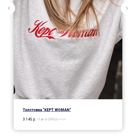
Толстовка "KEPT WOMAN"
3 145
р.
6 290
р.
/
1 pc
/
1 pc