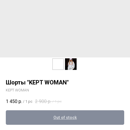
Шорты "KEPT WOMAN"
KEPT WOMAN
1 450
р.
2 900
р.
/
1 pc
/
1 pc
Out of stock